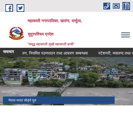
Skip to main content
महाकाली नगरपालिका, खलंगा, दार्चुला,
सुदूरपश्चिम प्रदेश
"समृद्ध महाकाली सुखी महाकाली बासी"
समाचार
ालय सञ्चालन, नियमित पठनपाठन तथा आचरण सम्बन्धमा
स्टेशनरी, मसलन्द तथा कार्यालय
महाकाली नगरपालिका
नेपाल भारत जोड्ने पुल
मालिकार्जुन नमुना म. वि. धाप
राष्ट्रपति रनिङ शिल्ड २०८०