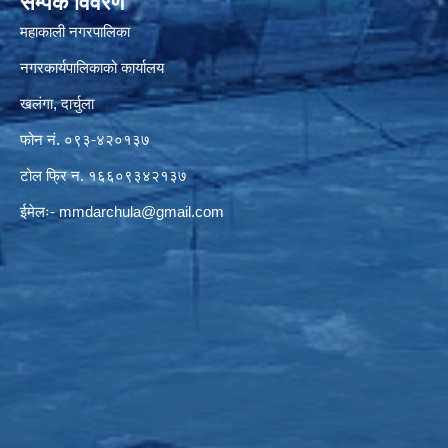
सम्पर्क विवरण
महाकाली नगरपालिका
नगरकार्यपालिकाको कार्यालय
खलंगा, दार्चुला
फोन नं. ०९३-४२०१३७
टोल फ्रि न. १६६०९३४२१३७
ईमेलः-
mmdarchula@gmail.com