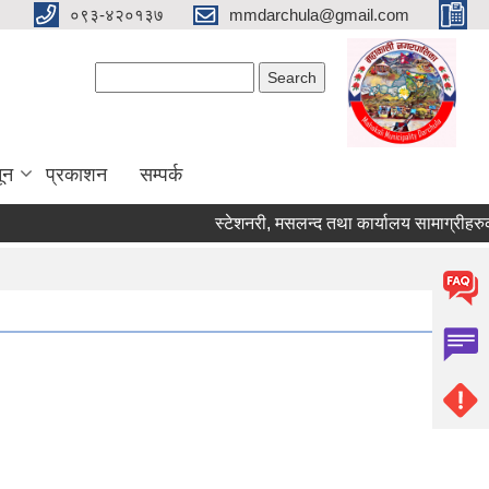
०९३-४२०१३७
mmdarchula@gmail.com
Search form
Search
ून
प्रकाशन
सम्पर्क
स्टेशनरी, मसलन्द तथा कार्यालय सामाग्रीहरुको दरर