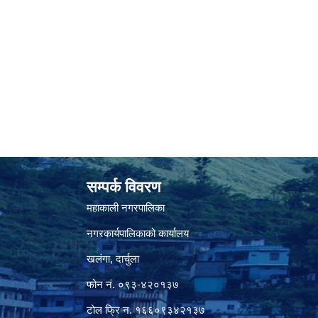
सम्पर्क विवरण
महाकाली नगरपालिका
नगरकार्यपालिकाको कार्यालय
खलंगा, दार्चुला
फोन नं. ०९३-४२०१३७
टोल फ्रि न. १६६०९३४२१३७