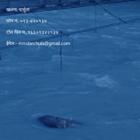
खलंगा, दार्चुला
फोन नं. ०९३-४२०१३७
टोल फ्रि न. १६६०९३४२१३७
ईमेलः-
mmdarchula@gmail.com