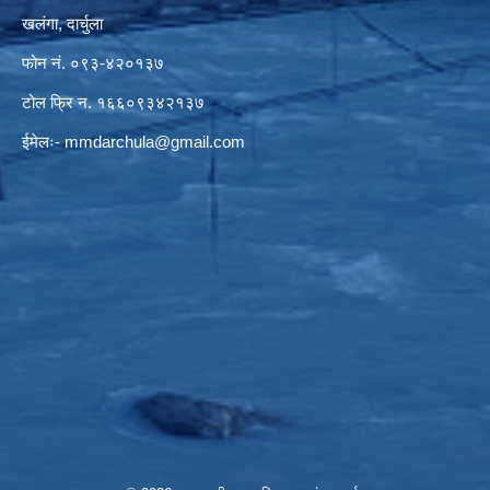
खलंगा, दार्चुला
फोन नं. ०९३-४२०१३७
टोल फ्रि न. १६६०९३४२१३७
ईमेलः-
mmdarchula@gmail.com