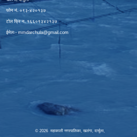
फोन नं. ०९३-४२०१३७
टोल फ्रि न. १६६०९३४२१३७
ईमेलः-
mmdarchula@gmail.com
© 2026 महाकाली नगरपालिका, खलंगा, दार्चुला,