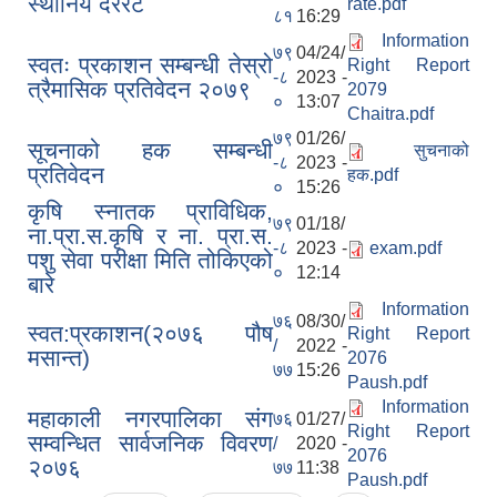
स्थानिय दररेट
rate.pdf
८१
16:29
Information
७९
04/24/
स्वतः प्रकाशन सम्बन्धी तेस्रो
Right Report
-८
2023 -
त्रैमासिक प्रतिवेदन २०७९
2079
०
13:07
Chaitra.pdf
७९
01/26/
सूचनाको हक सम्बन्धी
सुचनाको
-८
2023 -
प्रतिवेदन
हक.pdf
०
15:26
कृषि स्नातक प्राविधिक,
७९
01/18/
ना.प्रा.स.कृषि र ना. प्रा.स.
-८
2023 -
exam.pdf
पशु सेवा परीक्षा मिति तोकिएको
०
12:14
बारे
Information
७६
08/30/
स्वत:प्रकाशन(२०७६ पौष
Right Report
/
2022 -
मसान्त)
2076
७७
15:26
Paush.pdf
Information
महाकाली नगरपालिका संग
७६
01/27/
Right Report
सम्वन्धित सार्वजनिक विवरण
/
2020 -
2076
२०७६
७७
11:38
Paush.pdf