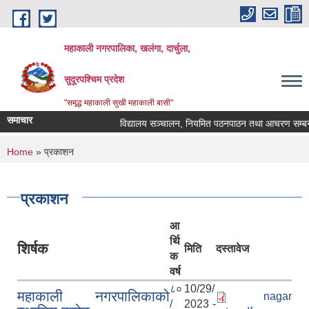
Skip to main content
महाकाली नगरपालिका, खलंगा, दार्चुला,
सुदूरपश्चिम प्रदेश
"समृद्ध महाकाली सुखी महाकाली बासी"
समाचार
विद्यालय सञ्चालन, नियमित पठनपाठन तथा आचरण सम्बन्धमा
You are here
Home
» प्रकाशन
प्रकाशन
आ
र्थि
शिर्षक
मिति
दस्तावेज
क
वर्ष
८०
10/29/
महाकाली नगरपालिकाको
nagar
/
2023 -