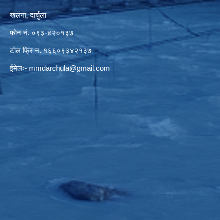
खलंगा, दार्चुला
फोन नं. ०९३-४२०१३७
टोल फ्रि न. १६६०९३४२१३७
ईमेलः-
mmdarchula@gmail.com