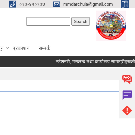
०९३-४२०१३७
mmdarchula@gmail.com
Search form
Search
ून
प्रकाशन
सम्पर्क
स्टेशनरी, मसलन्द तथा कार्यालय सामाग्रीहरुको दररेट 