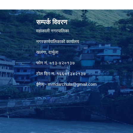
सम्पर्क विवरण
महाकाली नगरपालिका
नगरकार्यपालिकाको कार्यालय
खलंगा, दार्चुला
फोन नं. ०९३-४२०१३७
टोल फ्रि न. १६६०९३४२१३७
ईमेलः-
mmdarchula@gmail.com