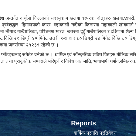
श अन्तर्गत दार्चुला जिल्लाको सदरमुकाम खलंगा वरपरका क्षेत्रहरु खलंगा,छापरी,
रको प्रवेशद्धार, हिमालयको काख, महाकाली नदीको किनारमा महाकाली लोकमार
गाड गाउँपालिका, पश्चिममा भारत, उत्तरमा दुहूँ गाउँपालिका र दक्षिणमा शैल्
ेिखि २९ डिग्री ४५ मिनेट उत्तरी अक्षांश र ८० डिग्री २४ मिनेट देिखि ८० डिग
 जम्मा जनसंख्या २१२३१ रहेको छ ।
का फाँटहरुलाई समेटेर बनेको छ । धार्मिक एवं साँस्कृतिक शक्ति पिठहरु मौलिक सा
तता तथा प्राकृतिक सम्पदाले भरिपूर्ण र विविध जातजाति, भाषाभाषी धर्मावलम्बि
Reports
वार्षिक प्रगति प्रतिवेदन