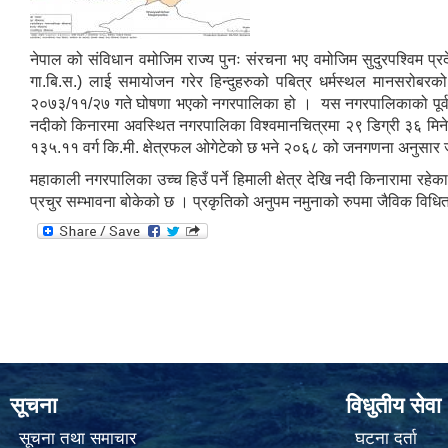
नेपाल को संविधान वमोजिम राज्य पुनः संरचना भए वमोजिम सुदुरपश्विम प्रदे
गा.बि.स.) लाई समायोजन गरेर हिन्दुहरुको पबित्र धर्मस्थल मानसरोब
२०७३/११/२७ गते घोषणा भएको नगरपालिका हो । यस नगरपालिकाको पूर्वमा नौ
नदीको किनारमा अवस्थित नगरपालिका विश्वमानचित्रमा २९ डिग्री ३६ मिनेट द
१३५.११ वर्ग कि.मी. क्षेत्रफल ओगेटेको छ भने २०६८ को जनगणना अनुसार
महाकाली नगरपालिका उच्च हिउँ पर्ने हिमाली क्षेत्र देखि नदी किनारामा रहे
प्रचुर सम्भावना बोकेको छ । प्रकृतिको अनुपम नमुनाको रुपमा जैविक विधि
सूचना
विधुतीय सेवा
सूचना तथा समाचार
घटना दर्ता