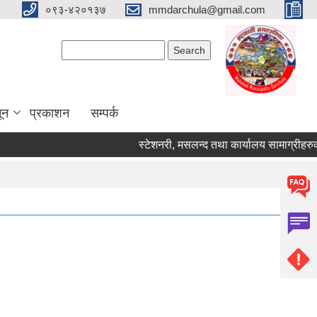
०९३-४२०१३७
mmdarchula@gmail.com
Search form
Search
ून
प्रकाशन
सम्पर्क
स्टेशनरी, मसलन्द तथा कार्यालय सामाग्रीहरुको दररे