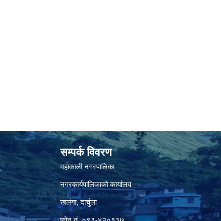
सम्पर्क विवरण
महाकाली नगरपालिका
नगरकार्यपालिकाको कार्यालय
खलंगा, दार्चुला
फोन नं. ०९३-४२०१३७