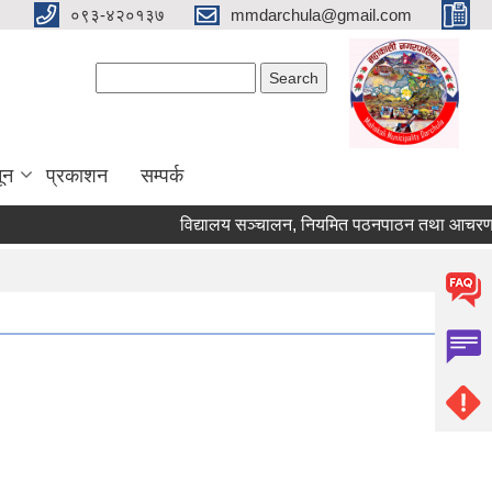
०९३-४२०१३७
mmdarchula@gmail.com
Search form
Search
ून
प्रकाशन
सम्पर्क
विद्यालय सञ्चालन, नियमित पठनपाठन तथा आचरण सम्बन