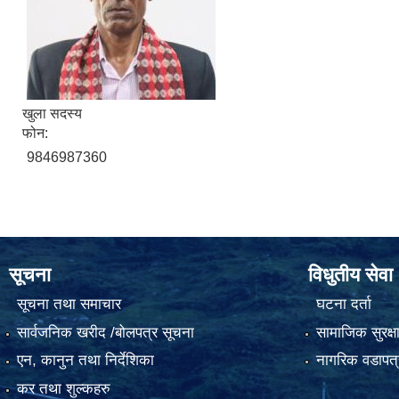
खुला सदस्य
फोन:
9846987360
सूचना
विधुतीय सेवा
सूचना तथा समाचार
घटना दर्ता
सार्वजनिक खरीद /बोलपत्र सूचना
सामाजिक सुरक्ष
एन, कानुन तथा निर्देशिका
नागरिक वडापत्
कर तथा शुल्कहरु