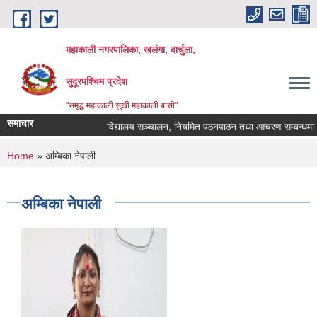
Skip to main content
महाकाली नगरपालिका, खलंगा, दार्चुला,
सुदूरपश्चिम प्रदेश
"समृद्ध महाकाली सुखी महाकाली बासी"
समाचार
विद्यालय सञ्चालन, नियमित पठनपाठन तथा आचरण सम्बन्धमा
You are here
Home
» अम्बिका नेपाली
अम्बिका नेपाली