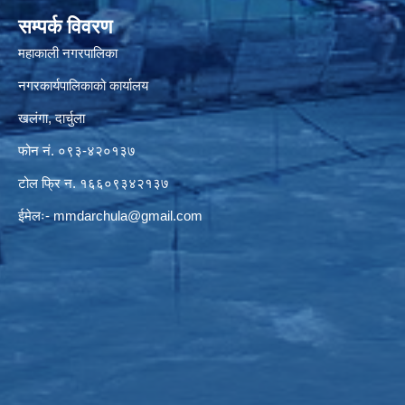
सम्पर्क विवरण
महाकाली नगरपालिका
नगरकार्यपालिकाको कार्यालय
खलंगा, दार्चुला
फोन नं. ०९३-४२०१३७
टोल फ्रि न. १६६०९३४२१३७
ईमेलः-
mmdarchula@gmail.com