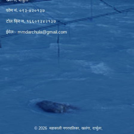
फोन नं. ०९३-४२०१३७
टोल फ्रि न. १६६०९३४२१३७
ईमेलः-
mmdarchula@gmail.com
© 2026 महाकाली नगरपालिका, खलंगा, दार्चुला,